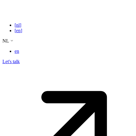
[
nl
]
[
en
]
NL
en
Let's talk