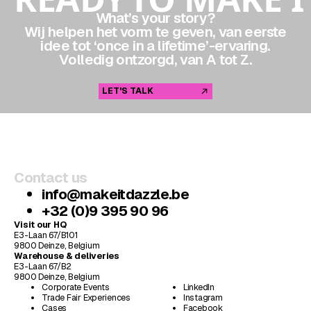
What’s your story?
Wij helpen het vorm te geven, van eerste
idee tot ‘once in a lifetime’-ervaring.
Volledig ontzorgd, van A tot Z.
LET'S TALK
Contact us
info@makeitdazzle.be
+32 (0)9 395 90 96
Visit our HQ
E3-Laan 67/B101
9800 Deinze, Belgium
Warehouse & deliveries
E3-Laan 67/B2
9800 Deinze, Belgium
Corporate Events
LinkedIn
Trade Fair Experiences
Instagram
Cases
Facebook